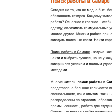
Поиск работы в Самаре
Сегодня не то, что не модно быть б
обязанность каждого. Каждому жите
работа? Основное и главное – стаби
одежду, оплачивать коммунальные ус
многое другое. Многим работа прино
заводить полезные связи. Найти хор
Поиск работы в Самаре
- задача, ко
найти и выбрать лучшее, но не у ка
завершился успехом и полным удов
методами.
Многие жители,
поиск работы в Са
представлено большое количество в
специальности, как с опытом, так и
распределены по отраслям: образова
промышленность, работа для студент
Отдельные разделы сайта посвящен