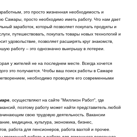
езработным, это просто жизненная необходимость и
лю Самары, просто необходимо иметь работу. Что нам дает
льный заработок, который позволяет покупать продукты и
луги, путешествовать, покупать товары новых технологий и
сит удовольствие, позволяет расширять круг знакомств,
ошую работу – это однозначно выигрышу в лотереи.
торая у жителей не на последнем месте. Всегда хочется
ждого это получается. Чтобы ваш поиск работы в Самаре
летворением, необходимо проводите его современными
маре
, осуществляют на сайте "Миллион Работ", где
акансий, поэтому работу может найти представитель любой
 начинающим свою трудовую деятельность. Вакансии
ние, медицина, культура, экономика, бизнес,
ов, работа для пенсионеров, работа вахтой и прочее.
ы временной работе и работе для домашнего персонала.